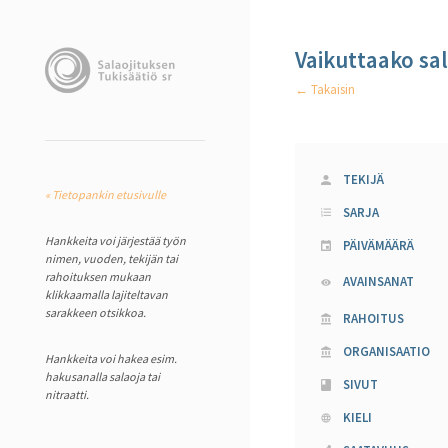
Vaikuttaako sa
← Takaisin
TEKIJÄ
« Tietopankin etusivulle
SARJA
Hankkeita voi järjestää työn
PÄIVÄMÄÄRÄ
nimen, vuoden, tekijän tai
rahoituksen mukaan
AVAINSANAT
klikkaamalla lajiteltavan
sarakkeen otsikkoa.
RAHOITUS
ORGANISAATIO
Hankkeita voi hakea esim.
hakusanalla salaoja tai
SIVUT
nitraatti.
KIELI