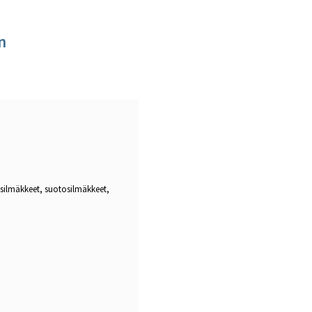
n
asilmäkkeet, suotosilmäkkeet,