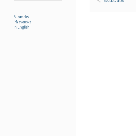
SAATAVUUS
Suomeksi
På svenska
In English