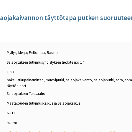
laojakaivannon täyttötapa putken suoruutee
Myllys, Merja; Peltomaa, Rauno
Salaojituksen tutkimusyhdistyksen tiedote n:o 17
1993
hake, letkupainemittari, muoviputki, salaojakaivanto, salaojaputki, sora, sor
täyttöaineet
Salaojituksen Tukisäätiö
Maatalouden tutkimuskeskus ja Salaojakeskus
6 - 13
suomi