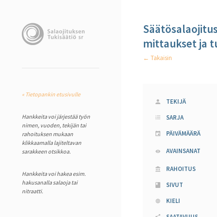
Säätösalaojitu
mittaukset ja 
← Takaisin
« Tietopankin etusivulle
TEKIJÄ
Hankkeita voi järjestää työn
SARJA
nimen, vuoden, tekijän tai
PÄIVÄMÄÄRÄ
rahoituksen mukaan
klikkaamalla lajiteltavan
AVAINSANAT
sarakkeen otsikkoa.
RAHOITUS
Hankkeita voi hakea esim.
hakusanalla salaoja tai
SIVUT
nitraatti.
KIELI
SAATAVUUS