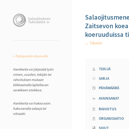
Salaojitusmene
Zaitsevon koea
koeruuduissa t
← Takaisin
« Tietopankin etusivulle
TEKIJÄ
Hankkeita voi järjestää työn
nimen, vuoden, tekijän tai
SARJA
rahoituksen mukaan
klikkaamalla lajiteltavan
PÄIVÄMÄÄRÄ
sarakkeen otsikkoa.
AVAINSANAT
Hankkeita voi hakea esim.
hakusanalla salaoja tai
RAHOITUS
nitraatti.
ORGANISAATIO
SIVUT