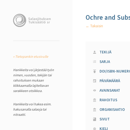
Ochre and Subs
← Takaisin
TEKIJÄ
« Tietopankin etusivulle
SARJA
Hankkeita voi järjestää työn
DOI/ISBN-NUMER
nimen, vuoden, tekijän tai
rahoituksen mukaan
PÄIVÄMÄÄRÄ
klikkaamalla lajiteltavan
AVAINSANAT
sarakkeen otsikkoa.
RAHOITUS
Hankkeita voi hakea esim.
hakusanalla salaoja tai
ORGANISAATIO
nitraatti.
SIVUT
KIELI