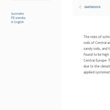
SAATAVUUS
Suomeksi
På svenska
In English
The risks of och
soils of Central 
sandy soils, and 
found to be high 
Central Europe. 
due to the clima
applied systemati