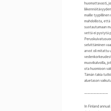
huomattavasti, jo
liikennöitävyyden 
maille tyypillin
mahdollista, että
suotautumaan maa
vettä ei pystytä 
Peruskuivatusuom
selvittäminen vaa
arvot oli mitattu
vedenkorkeudesta 
muovikalvoilla, j
ota huomioon valu
Tämän takia tutk
aluetason vaikutu
————————
In Finland annual