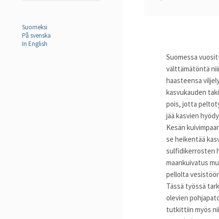
Suomeksi
På svenska
In English
Suomessa vuositt
välttämätöntä nii
haasteensa viljel
kasvukauden taki
pois, jotta pelto
jää kasvien hyöd
Kesän kuivimpaan 
se heikentää kasv
sulfidikerrosten
maankuivatus muu
pellolta vesistö
Tässä työssä tark
olevien pohjapat
tutkittiin myös n