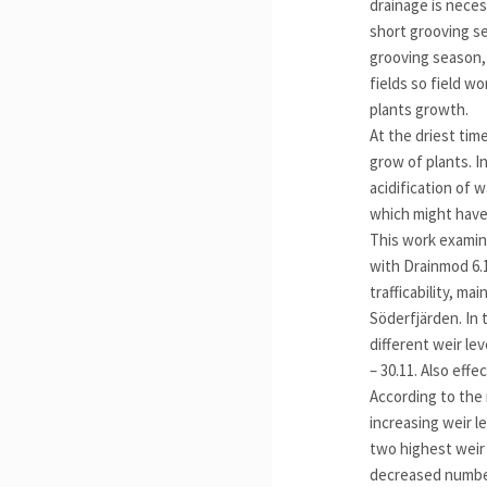
drainage is neces
short grooving s
grooving season, 
fields so field wo
plants growth.
At the driest ti
grow of plants. In
acidification of 
which might have 
This work examine
with Drainmod 6.1
trafficability, m
Söderfjärden. In 
different weir le
– 30.11. Also eff
According to the
increasing weir l
two highest weir
decreased number