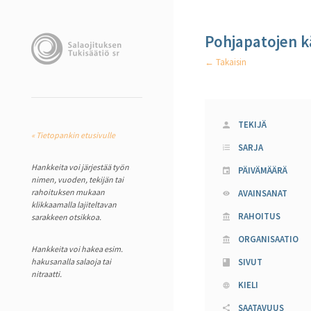
Pohjapatojen k
← Takaisin
TEKIJÄ
« Tietopankin etusivulle
SARJA
Hankkeita voi järjestää työn
PÄIVÄMÄÄRÄ
nimen, vuoden, tekijän tai
rahoituksen mukaan
AVAINSANAT
klikkaamalla lajiteltavan
RAHOITUS
sarakkeen otsikkoa.
ORGANISAATIO
Hankkeita voi hakea esim.
hakusanalla salaoja tai
SIVUT
nitraatti.
KIELI
SAATAVUUS