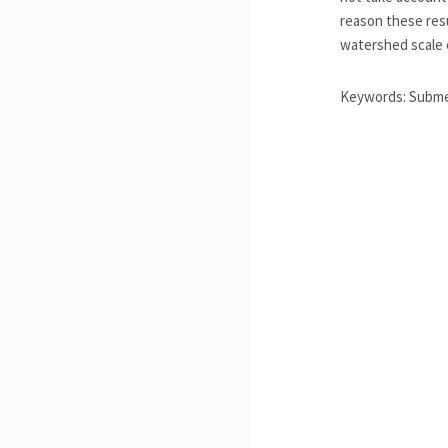
reason these resu
watershed scale 
Keywords: Submer