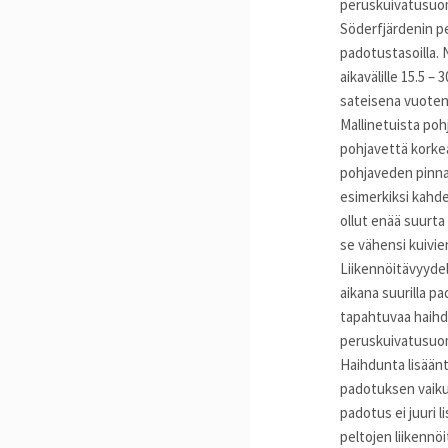
peruskuivatusuom
Söderfjärdenin pe
padotustasoilla.
aikavälille 15.5 –
sateisena vuoten
Mallinetuista poh
pohjavettä kork
pohjaveden pinna
esimerkiksi kahde
ollut enää suurta
se vähensi kuivi
Liikennöitävyydel
aikana suurilla p
tapahtuvaa haihd
peruskuivatusuom
Haihdunta lisään
padotuksen vaiku
padotus ei juuri 
peltojen liikennö