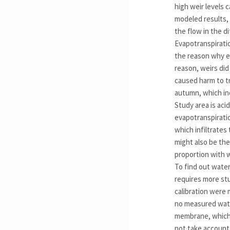
high weir levels 
modeled results,
the flow in the d
Evapotranspiratio
the reason why e
reason, weirs did
caused harm to tr
autumn, which inc
Study area is acid
evapotranspiratio
which infiltrates
might also be the
proportion with w
To find out water
requires more st
calibration were 
no measured water
membrane, which 
not take account 