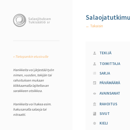
Salaojatutkimu
← Takaisin
TEKIJÄ
« Tietopankin etusivulle
TOIMITTAJA
Hankkeita voi järjestää työn
SARJA
nimen, vuoden, tekijän tai
rahoituksen mukaan
PÄIVÄMÄÄRÄ
klikkaamalla lajiteltavan
sarakkeen otsikkoa.
AVAINSANAT
RAHOITUS
Hankkeita voi hakea esim.
hakusanalla salaoja tai
SIVUT
nitraatti.
KIELI