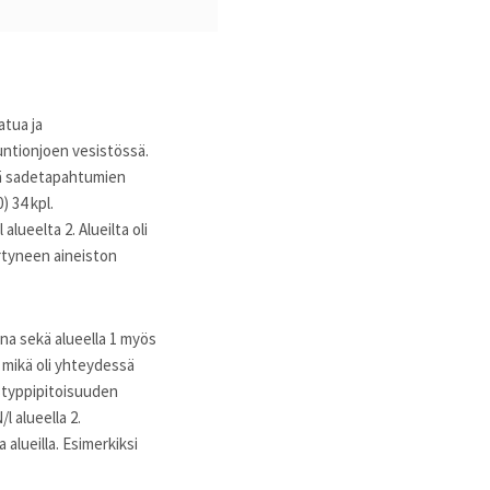
atua ja
iuntionjoen vesistössä.
tä sadetapahtumien
) 34 kpl.
lueelta 2. Alueilta oli
ertyneen aineiston
ina sekä alueella 1 myös
l, mikä oli yhteydessä
styppipitoisuuden
/l alueella 2.
alueilla. Esimerkiksi