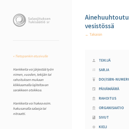
Ainehuuhtoutum
vesistössä
← Takaisin
« Tietopankin etusivulle
TEKIJÄ
Hankkeita voi järjestää työn
SARJA
nimen, vuoden, tekijän tai
DOI/ISBN-NUMER
rahoituksen mukaan
klikkaamalla lajiteltavan
PÄIVÄMÄÄRÄ
sarakkeen otsikkoa.
RAHOITUS
Hankkeita voi hakea esim.
ORGANISAATIO
hakusanalla salaoja tai
nitraatti.
SIVUT
KIELI