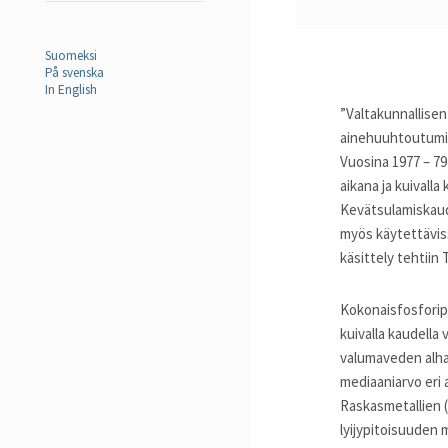
Suomeksi
På svenska
In English
”Valtakunnallisen
ainehuuhtoutumien
Vuosina 1977 – 7
aikana ja kuivalla
Kevätsulamiskaudel
myös käytettäviss
käsittely tehtiin
Kokonaisfosforipi
kuivalla kaudella 
valumaveden alha
mediaaniarvo eri aj
Raskasmetallien (
lyijypitoisuuden m