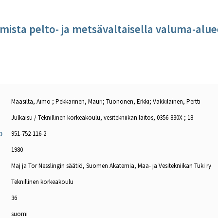
ista pelto- ja metsävaltaisella valuma-alue
Maasilta, Aimo ; Pekkarinen, Mauri; Tuononen, Erkki; Vakkilainen, Pertti
Julkaisu / Teknillinen korkeakoulu, vesitekniikan laitos, 0356-830X ; 18
951-752-116-2
O
1980
Maj ja Tor Nesslingin säätiö, Suomen Akatemia, Maa- ja Vesitekniikan Tuki ry
Teknillinen korkeakoulu
36
suomi