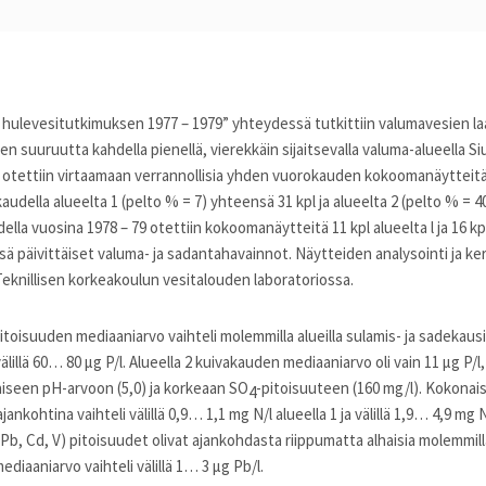
 hulevesitutkimuksen 1977 – 1979” yhteydessä tutkittiin valumavesien la
 suuruutta kahdella pienellä, vierekkäin sijaitsevalla valuma-alueella S
9 otettiin virtaamaan verrannollisia yhden vuorokauden kokoomanäyttei
 kaudella alueelta 1 (pelto % = 7) yhteensä 31 kpl ja alueelta 2 (pelto % = 40
la vuosina 1978 – 79 otettiin kokoomanäytteitä 11 kpl alueelta l ja 16 kpl a
ä päivittäiset valuma- ja sadantahavainnot. Näytteiden analysointi ja k
 Teknillisen korkeakoulun vesitalouden laboratoriossa.
toisuuden mediaaniarvo vaihteli molemmilla alueilla sulamis- ja sadekaus
välillä 60… 80 µg P/l. Alueella 2 kuivakauden mediaaniarvo oli vain 11 µg P/
iseen pH-arvoon (5,0) ja korkeaan SO
-pitoisuuteen (160 mg/l). Kokonai
4
ankohtina vaihteli välillä 0,9… 1,1 mg N/l alueella 1 ja välillä 1,9… 4,9 mg N
Pb, Cd, V) pitoisuudet olivat ajankohdasta riippumatta alhaisia molemmilla 
ediaaniarvo vaihteli välillä 1… 3 μg Pb/l.