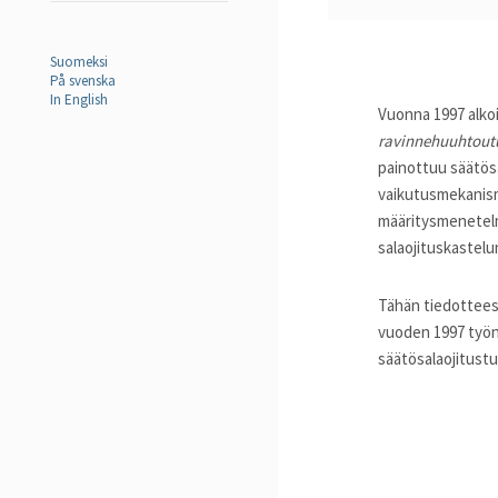
Suomeksi
På svenska
In English
Vuonna 1997 alko
ravinnehuuhtoutu
painottuu säätösa
vaikutusmekanism
määritysmenetelm
salaojituskastelun
Tähän tiedotteese
vuoden 1997 työn 
säätösalaojitust