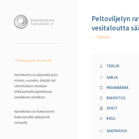
Peltoviljelyn 
vesitaloutta s
← Takaisin
« Tietopankin etusivulle
TEKIJÄ
Hankkeita voi järjestää työn
SARJA
nimen, vuoden, tekijän tai
rahoituksen mukaan
PÄIVÄMÄÄRÄ
klikkaamalla lajiteltavan
sarakkeen otsikkoa.
RAHOITUS
SIVUT
Hankkeita voi hakea esim.
hakusanalla salaoja tai
KIELI
nitraatti.
SAATAVUUS