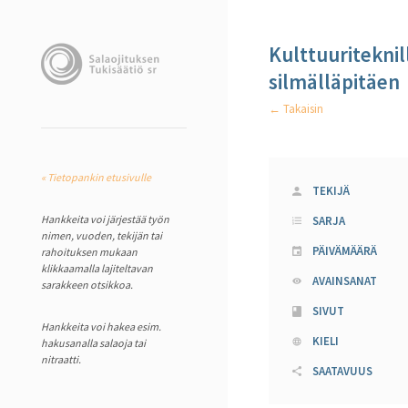
Kulttuuriteknil
silmälläpitäen
← Takaisin
« Tietopankin etusivulle
TEKIJÄ
Hankkeita voi järjestää työn
SARJA
nimen, vuoden, tekijän tai
PÄIVÄMÄÄRÄ
rahoituksen mukaan
klikkaamalla lajiteltavan
AVAINSANAT
sarakkeen otsikkoa.
SIVUT
Hankkeita voi hakea esim.
KIELI
hakusanalla salaoja tai
nitraatti.
SAATAVUUS