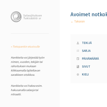
Avoimet notkok
← Takaisin
TEKIJÄ
« Tietopankin etusivulle
SARJA
Hankkeita voi järjestää työn
PÄIVÄMÄÄRÄ
nimen, vuoden, tekijän tai
rahoituksen mukaan
SIVUT
klikkaamalla lajiteltavan
KIELI
sarakkeen otsikkoa.
Hankkeita voi hakea esim.
hakusanalla salaoja tai
nitraatti.