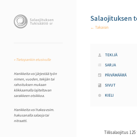
Salaojituksen 
← Takaisin
TEKIJÄ
« Tietopankin etusivulle
SARJA
Hankkeita voi järjestää työn
PÄIVÄMÄÄRÄ
nimen, vuoden, tekijän tai
rahoituksen mukaan
SIVUT
klikkaamalla lajiteltavan
KIELI
sarakkeen otsikkoa.
Hankkeita voi hakea esim.
hakusanalla salaoja tai
nitraatti.
Tiilisalaojitus 125