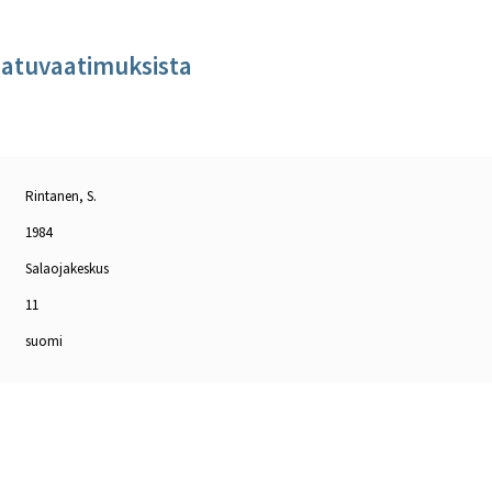
aatuvaatimuksista
Rintanen, S.
1984
Salaojakeskus
11
suomi