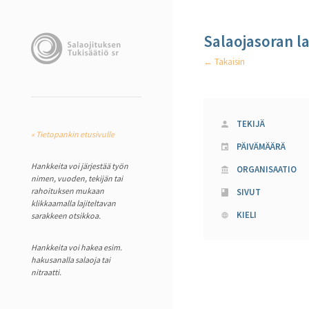
Salaojasoran l
← Takaisin
TEKIJÄ
« Tietopankin etusivulle
PÄIVÄMÄÄRÄ
Hankkeita voi järjestää työn
ORGANISAATIO
nimen, vuoden, tekijän tai
rahoituksen mukaan
SIVUT
klikkaamalla lajiteltavan
KIELI
sarakkeen otsikkoa.
Hankkeita voi hakea esim.
hakusanalla salaoja tai
nitraatti.