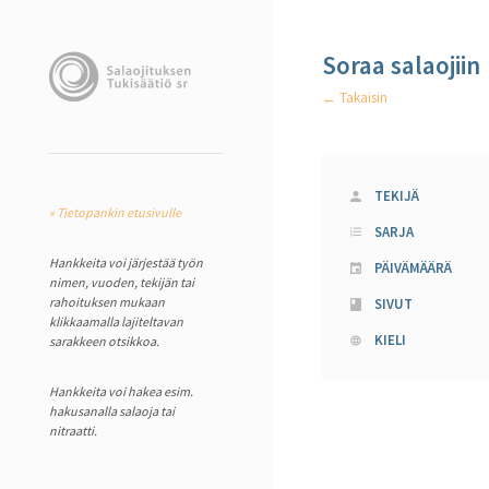
Soraa salaojiin
← Takaisin
TEKIJÄ
« Tietopankin etusivulle
SARJA
Hankkeita voi järjestää työn
PÄIVÄMÄÄRÄ
nimen, vuoden, tekijän tai
rahoituksen mukaan
SIVUT
klikkaamalla lajiteltavan
KIELI
sarakkeen otsikkoa.
Hankkeita voi hakea esim.
hakusanalla salaoja tai
nitraatti.