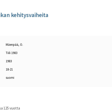
ikan kehitysvaiheita
Mäenpää, O.
Tiili 1983
1983
18-21
suomi
ssa 125 vuotta