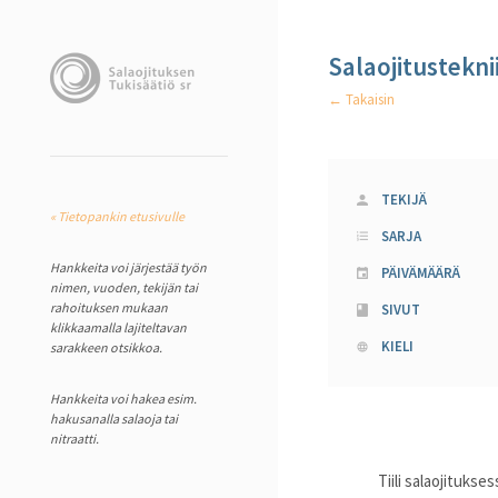
Salaojitustekni
← Takaisin
TEKIJÄ
« Tietopankin etusivulle
SARJA
Hankkeita voi järjestää työn
PÄIVÄMÄÄRÄ
nimen, vuoden, tekijän tai
rahoituksen mukaan
SIVUT
klikkaamalla lajiteltavan
KIELI
sarakkeen otsikkoa.
Hankkeita voi hakea esim.
hakusanalla salaoja tai
nitraatti.
Tiili salaojitukse