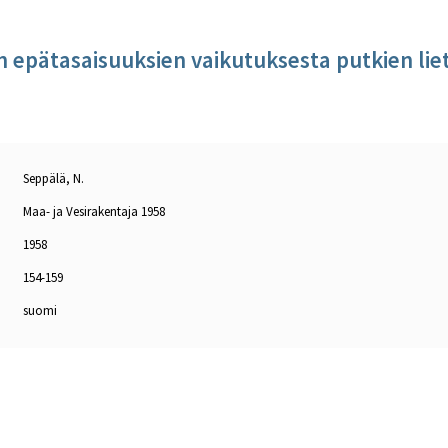
n epätasaisuuksien vaikutuksesta putkien li
Seppälä, N.
Maa- ja Vesirakentaja 1958
1958
154-159
suomi