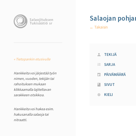
Salaojan pohja
← Takaisin
TEKIJÄ
« Tietopankin etusivulle
SARJA
Hankkeita voi järjestää työn
PÄIVÄMÄÄRÄ
nimen, vuoden, tekijän tai
rahoituksen mukaan
SIVUT
klikkaamalla lajiteltavan
KIELI
sarakkeen otsikkoa.
Hankkeita voi hakea esim.
hakusanalla salaoja tai
nitraatti.