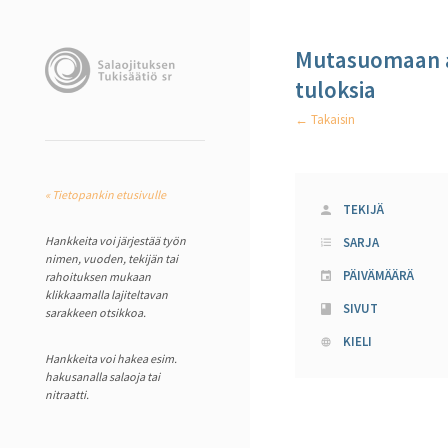
Mutasuomaan a
tuloksia
← Takaisin
« Tietopankin etusivulle
TEKIJÄ
Hankkeita voi järjestää työn
SARJA
nimen, vuoden, tekijän tai
PÄIVÄMÄÄRÄ
rahoituksen mukaan
klikkaamalla lajiteltavan
SIVUT
sarakkeen otsikkoa.
KIELI
Hankkeita voi hakea esim.
hakusanalla salaoja tai
nitraatti.