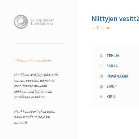
Niittyjen vesi
← Takaisin
TEKIJÄ
« Tietopankin etusivulle
SARJA
Hankkeita voi järjestää työn
PÄIVÄMÄÄRÄ
nimen, vuoden, tekijän tai
rahoituksen mukaan
SIVUT
klikkaamalla lajiteltavan
KIELI
sarakkeen otsikkoa.
Hankkeita voi hakea esim.
hakusanalla salaoja tai
nitraatti.