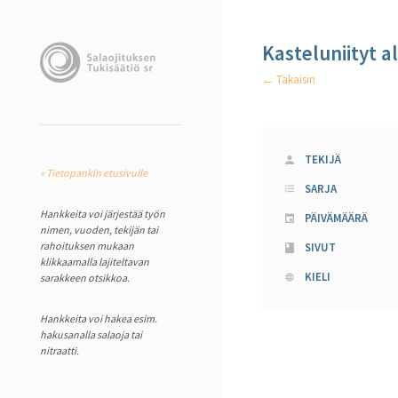
Kasteluniityt
← Takaisin
TEKIJÄ
« Tietopankin etusivulle
SARJA
Hankkeita voi järjestää työn
PÄIVÄMÄÄRÄ
nimen, vuoden, tekijän tai
rahoituksen mukaan
SIVUT
klikkaamalla lajiteltavan
KIELI
sarakkeen otsikkoa.
Hankkeita voi hakea esim.
hakusanalla salaoja tai
nitraatti.