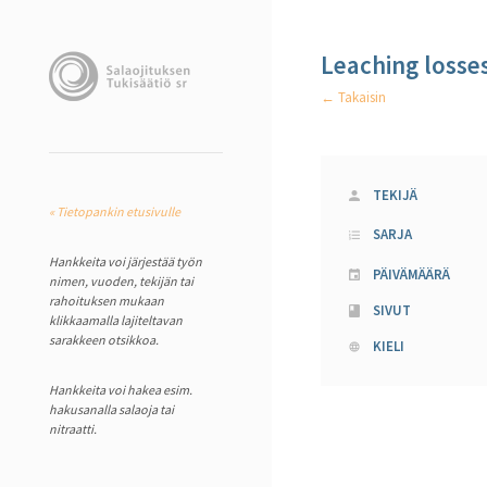
Leaching losses
← Takaisin
TEKIJÄ
« Tietopankin etusivulle
SARJA
Hankkeita voi järjestää työn
PÄIVÄMÄÄRÄ
nimen, vuoden, tekijän tai
rahoituksen mukaan
SIVUT
klikkaamalla lajiteltavan
sarakkeen otsikkoa.
KIELI
Hankkeita voi hakea esim.
hakusanalla salaoja tai
nitraatti.