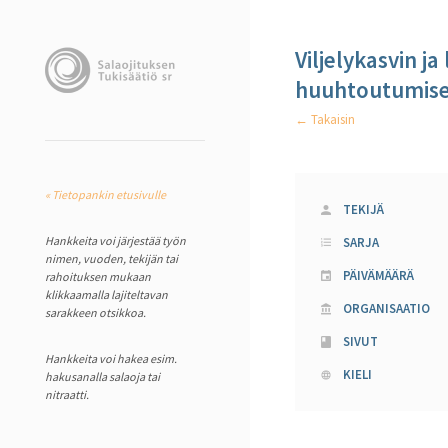
Viljelykasvin j
huuhtoutumise
← Takaisin
« Tietopankin etusivulle
TEKIJÄ
Hankkeita voi järjestää työn
SARJA
nimen, vuoden, tekijän tai
PÄIVÄMÄÄRÄ
rahoituksen mukaan
klikkaamalla lajiteltavan
ORGANISAATIO
sarakkeen otsikkoa.
SIVUT
Hankkeita voi hakea esim.
KIELI
hakusanalla salaoja tai
nitraatti.