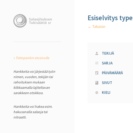
Esiselvitys typ
← Takaisin
TEKIJÄ
« Tietopankin etusivulle
SARJA
Hankkeita voi järjestää työn
PÄIVÄMÄÄRÄ
nimen, vuoden, tekijän tai
rahoituksen mukaan
SIVUT
klikkaamalla lajiteltavan
KIELI
sarakkeen otsikkoa.
Hankkeita voi hakea esim.
hakusanalla salaoja tai
nitraatti.