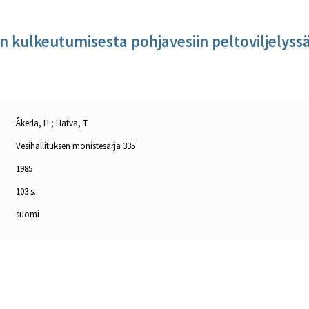
en kulkeutumisesta pohjavesiin peltoviljelyss
Åkerla, H.; Hatva, T.
Vesihallituksen monistesarja 335
1985
103 s.
suomi