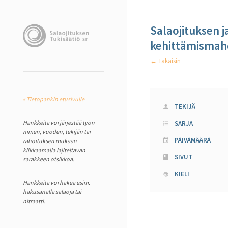
Salaojituksen j
kehittämismahd
← Takaisin
« Tietopankin etusivulle
TEKIJÄ
Hankkeita voi järjestää työn
SARJA
nimen, vuoden, tekijän tai
PÄIVÄMÄÄRÄ
rahoituksen mukaan
klikkaamalla lajiteltavan
SIVUT
sarakkeen otsikkoa.
KIELI
Hankkeita voi hakea esim.
hakusanalla salaoja tai
nitraatti.