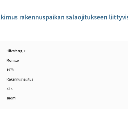
kimus rakennuspaikan salaojitukseen liittyvis
Silfverberg, P.
Moniste
1978
Rakennushallitus
41 s.
suomi