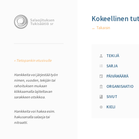
Kokeellinen tut
← Takaisin
TEKIJÄ
« Tietopankin etusivulle
SARJA
Hankkeita voi järjestää työn
PÄIVÄMÄÄRÄ
nimen, vuoden, tekijän tai
rahoituksen mukaan
ORGANISAATIO
klikkaamalla lajiteltavan
SIVUT
sarakkeen otsikkoa.
KIELI
Hankkeita voi hakea esim.
hakusanalla salaoja tai
nitraatti.