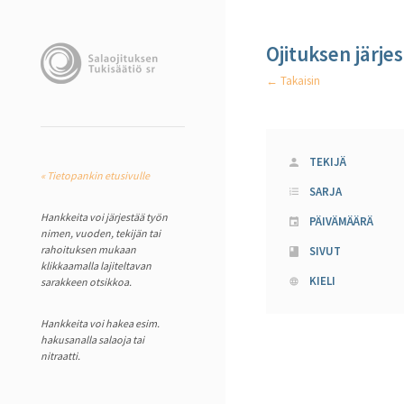
Ojituksen järje
← Takaisin
TEKIJÄ
« Tietopankin etusivulle
SARJA
Hankkeita voi järjestää työn
PÄIVÄMÄÄRÄ
nimen, vuoden, tekijän tai
rahoituksen mukaan
SIVUT
klikkaamalla lajiteltavan
KIELI
sarakkeen otsikkoa.
Hankkeita voi hakea esim.
hakusanalla salaoja tai
nitraatti.