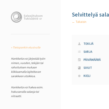
Selvittelyä sal
← Takaisin
TEKIJÄ
« Tietopankin etusivulle
SARJA
Hankkeita voi järjestää työn
PÄIVÄMÄÄRÄ
nimen, vuoden, tekijän tai
rahoituksen mukaan
SIVUT
klikkaamalla lajiteltavan
KIELI
sarakkeen otsikkoa.
Hankkeita voi hakea esim.
hakusanalla salaoja tai
nitraatti.