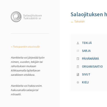
Salaojituksen 
← Takaisin
TEKIJÄ
« Tietopankin etusivulle
SARJA
Hankkeita voi järjestää työn
PÄIVÄMÄÄRÄ
nimen, vuoden, tekijän tai
rahoituksen mukaan
ORGANISAATIO
klikkaamalla lajiteltavan
SIVUT
sarakkeen otsikkoa.
KIELI
Hankkeita voi hakea esim.
hakusanalla salaoja tai
nitraatti.