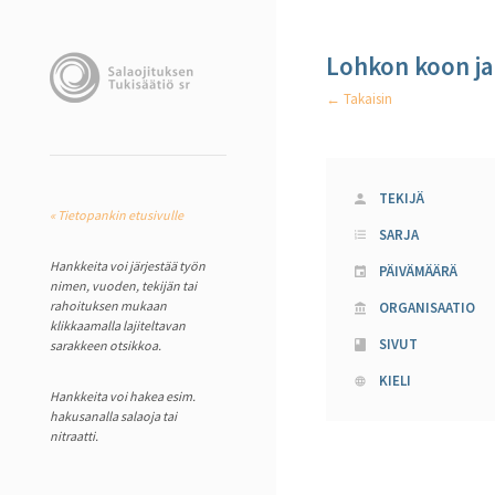
Lohkon koon ja
← Takaisin
TEKIJÄ
« Tietopankin etusivulle
SARJA
Hankkeita voi järjestää työn
PÄIVÄMÄÄRÄ
nimen, vuoden, tekijän tai
rahoituksen mukaan
ORGANISAATIO
klikkaamalla lajiteltavan
SIVUT
sarakkeen otsikkoa.
KIELI
Hankkeita voi hakea esim.
hakusanalla salaoja tai
nitraatti.