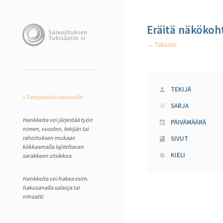
Eräitä näkökoh
← Takaisin
TEKIJÄ
« Tietopankin etusivulle
SARJA
Hankkeita voi järjestää työn
PÄIVÄMÄÄRÄ
nimen, vuoden, tekijän tai
rahoituksen mukaan
SIVUT
klikkaamalla lajiteltavan
KIELI
sarakkeen otsikkoa.
Hankkeita voi hakea esim.
hakusanalla salaoja tai
nitraatti.