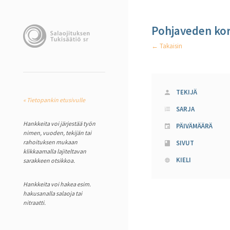
Pohjaveden kor
← Takaisin
TEKIJÄ
« Tietopankin etusivulle
SARJA
Hankkeita voi järjestää työn
PÄIVÄMÄÄRÄ
nimen, vuoden, tekijän tai
rahoituksen mukaan
SIVUT
klikkaamalla lajiteltavan
KIELI
sarakkeen otsikkoa.
Hankkeita voi hakea esim.
hakusanalla salaoja tai
nitraatti.