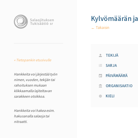
Kylvömäärän ja
← Takaisin
TEKIJÄ
« Tietopankin etusivulle
SARJA
Hankkeita voi järjestää työn
PÄIVÄMÄÄRÄ
nimen, vuoden, tekijän tai
rahoituksen mukaan
ORGANISAATIO
klikkaamalla lajiteltavan
KIELI
sarakkeen otsikkoa.
Hankkeita voi hakea esim.
hakusanalla salaoja tai
nitraatti.