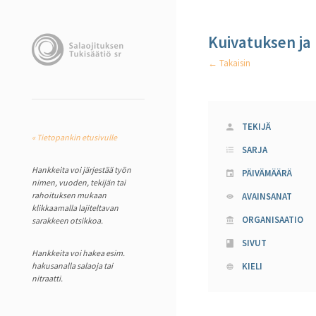
Kuivatuksen ja 
← Takaisin
TEKIJÄ
« Tietopankin etusivulle
SARJA
Hankkeita voi järjestää työn
PÄIVÄMÄÄRÄ
nimen, vuoden, tekijän tai
rahoituksen mukaan
AVAINSANAT
klikkaamalla lajiteltavan
ORGANISAATIO
sarakkeen otsikkoa.
SIVUT
Hankkeita voi hakea esim.
hakusanalla salaoja tai
KIELI
nitraatti.