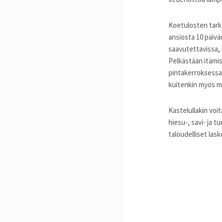
Koetulosten tark
ansiosta 10 päivä
saavutettavissa, 
Pelkästään itämist
pintakerroksessa
kuitenkin myös my
Kastelullakin voi
hiesu-, savi- ja 
taloudelliset lask