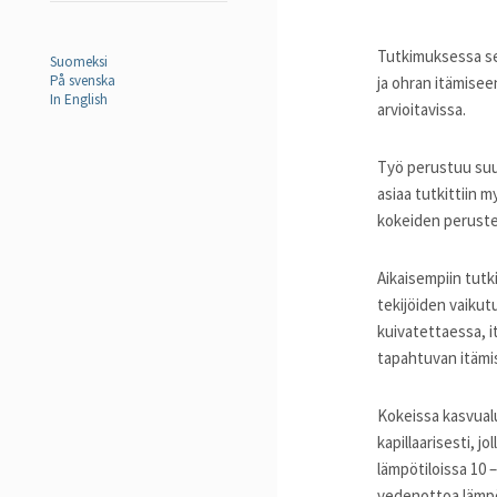
Tutkimuksessa se
Suomeksi
På svenska
ja ohran itämisee
In English
arvioitavissa.
Työ perustuu suure
asiaa tutkittiin 
kokeiden peruste
Aikaisempiin tutk
tekijöiden vaikut
kuivatettaessa, i
tapahtuvan itämis
Kokeissa kasvualu
kapillaarisesti, jo
lämpötiloissa 10 –
vedenottoa lämpöti