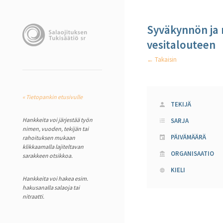
Syväkynnön ja
vesitalouteen
← Takaisin
« Tietopankin etusivulle
TEKIJÄ
Hankkeita voi järjestää työn
SARJA
nimen, vuoden, tekijän tai
PÄIVÄMÄÄRÄ
rahoituksen mukaan
klikkaamalla lajiteltavan
ORGANISAATIO
sarakkeen otsikkoa.
KIELI
Hankkeita voi hakea esim.
hakusanalla salaoja tai
nitraatti.