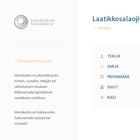
Laatikkosalaoj
← Takaisin
TEKIJÄ
« Tietopankin etusivulle
SARJA
Hankkeita voi järjestää työn
PÄIVÄMÄÄRÄ
nimen, vuoden, tekijän tai
rahoituksen mukaan
SIVUT
klikkaamalla lajiteltavan
KIELI
sarakkeen otsikkoa.
Hankkeita voi hakea esim.
hakusanalla salaoja tai
nitraatti.