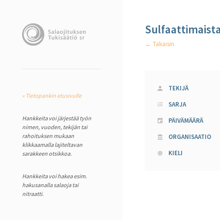
Sulfaattimaista
← Takaisin
TEKIJÄ
« Tietopankin etusivulle
SARJA
Hankkeita voi järjestää työn
PÄIVÄMÄÄRÄ
nimen, vuoden, tekijän tai
rahoituksen mukaan
ORGANISAATIO
klikkaamalla lajiteltavan
KIELI
sarakkeen otsikkoa.
Hankkeita voi hakea esim.
hakusanalla salaoja tai
nitraatti.