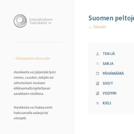
Suomen peltoje
← Takaisin
TEKIJÄ
« Tietopankin etusivulle
SARJA
Hankkeita voi järjestää työn
PÄIVÄMÄÄRÄ
nimen, vuoden, tekijän tai
rahoituksen mukaan
SIVUT
klikkaamalla lajiteltavan
VOLYYMI
sarakkeen otsikkoa.
KIELI
Hankkeita voi hakea esim.
hakusanalla salaoja tai
nitraatti.