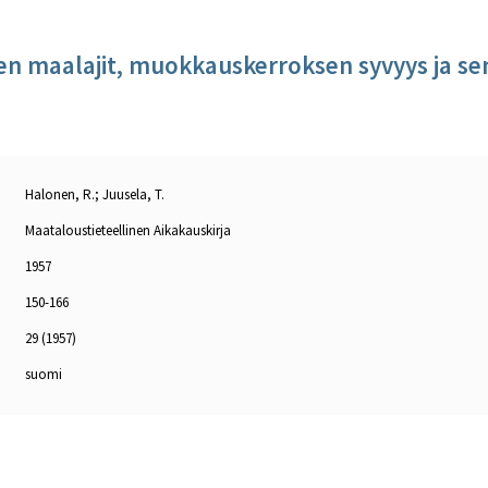
n maalajit, muokkauskerroksen syvyys ja s
Halonen, R.; Juusela, T.
Maataloustieteellinen Aikakauskirja
1957
150-166
29 (1957)
suomi