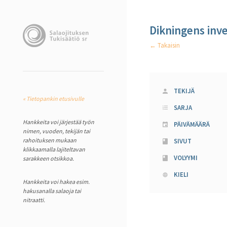
Dikningens inve
← Takaisin
TEKIJÄ
« Tietopankin etusivulle
SARJA
Hankkeita voi järjestää työn
PÄIVÄMÄÄRÄ
nimen, vuoden, tekijän tai
rahoituksen mukaan
SIVUT
klikkaamalla lajiteltavan
VOLYYMI
sarakkeen otsikkoa.
KIELI
Hankkeita voi hakea esim.
hakusanalla salaoja tai
nitraatti.