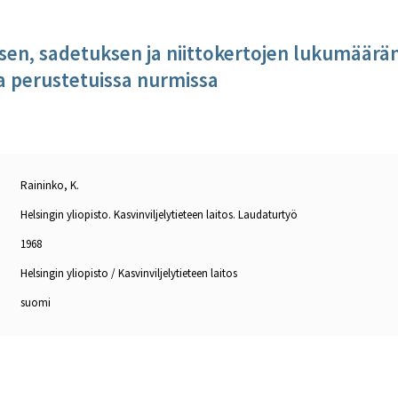
en, sadetuksen ja niittokertojen lukumäärän v
a perustetuissa nurmissa
Raininko, K.
Helsingin yliopisto. Kasvinviljelytieteen laitos. Laudaturtyö
1968
Helsingin yliopisto / Kasvinviljelytieteen laitos
suomi