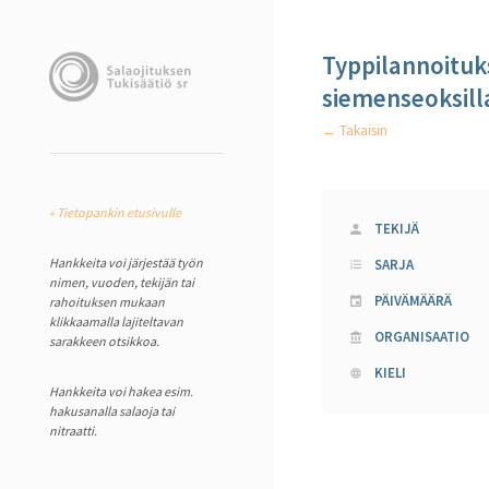
Typpilannoituks
siemenseoksill
← Takaisin
« Tietopankin etusivulle
TEKIJÄ
Hankkeita voi järjestää työn
SARJA
nimen, vuoden, tekijän tai
PÄIVÄMÄÄRÄ
rahoituksen mukaan
klikkaamalla lajiteltavan
ORGANISAATIO
sarakkeen otsikkoa.
KIELI
Hankkeita voi hakea esim.
hakusanalla salaoja tai
nitraatti.