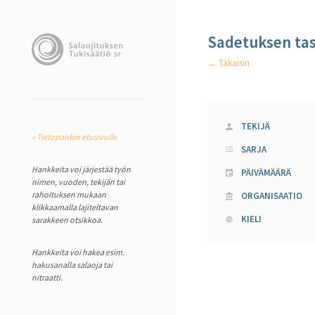
Sadetuksen ta
← Takaisin
TEKIJÄ
« Tietopankin etusivulle
SARJA
Hankkeita voi järjestää työn
PÄIVÄMÄÄRÄ
nimen, vuoden, tekijän tai
rahoituksen mukaan
ORGANISAATIO
klikkaamalla lajiteltavan
KIELI
sarakkeen otsikkoa.
Hankkeita voi hakea esim.
hakusanalla salaoja tai
nitraatti.