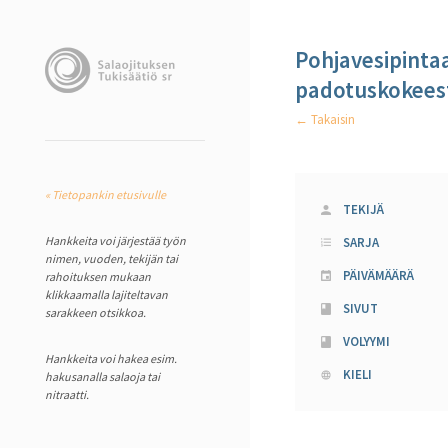
Pohjavesipinta
padotuskokeest
← Takaisin
« Tietopankin etusivulle
TEKIJÄ
Hankkeita voi järjestää työn
SARJA
nimen, vuoden, tekijän tai
PÄIVÄMÄÄRÄ
rahoituksen mukaan
klikkaamalla lajiteltavan
SIVUT
sarakkeen otsikkoa.
VOLYYMI
Hankkeita voi hakea esim.
KIELI
hakusanalla salaoja tai
nitraatti.