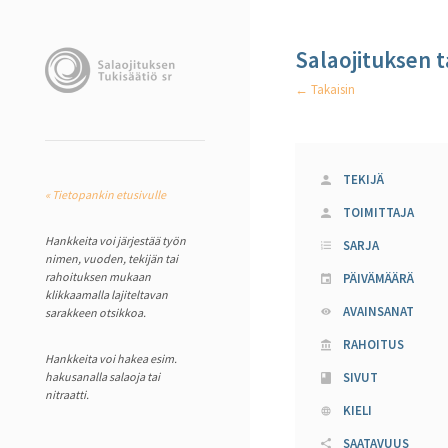
Salaojituksen 
← Takaisin
TEKIJÄ
« Tietopankin etusivulle
TOIMITTAJA
Hankkeita voi järjestää työn
SARJA
nimen, vuoden, tekijän tai
rahoituksen mukaan
PÄIVÄMÄÄRÄ
klikkaamalla lajiteltavan
AVAINSANAT
sarakkeen otsikkoa.
RAHOITUS
Hankkeita voi hakea esim.
hakusanalla salaoja tai
SIVUT
nitraatti.
KIELI
SAATAVUUS