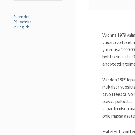
Suomeksi
På svenska
In English
Vuonna 1979 valmi
vuositavoitteet m
yhteensä 1000 00
hehtaarin alalla.
ehdotettiin toim
Vuoden 1989 lopus
mukaista vuositta
tavoitteesta. Vo
olevaa peltoalaa
vapautumisen maa
ohjelmassa asetet
Esitetyt tavoitt