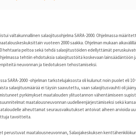
stui valtakunnallinen salaojitusohjelma SARA-2000. Ohjelmassa määritett
aatalouskeskuksittain vuoteen 2000 saakka. Ohjelman mukaan aikavälillä 1
0 hehtaaria peltoa sekä tehdä salaojitustöiden edellyttämät peruskuivat
 Ohjelmassa tehtiin ehdotuksia salaojitustöitä koskevaan lainsäädäntöön j
enpiteitä neuvonnan ja tiedotuksen tehostamiseksi.
sa SARA-2000 -ohjelman tarkstelujaksosta oli kulunut noin puolet eli 10
ista salaojitusmäärää ei täysin saavutettu, vaan salaojitusvauhti oli jään
imistuneet pyrkimykset maatalouden ylituotannon vähentämiseen supista
, suunnitelmat maatalousneuvonnan uudelleenjärjestämiseksi sekä kansa
taloudelle aiheuttamat seurausvaikutukset antoivat aiheen arvioida uu
tuja tavoitteita.
eet perustuvat maatalousneuvonnan, Salaojakeskuksen kenttähenkilökun