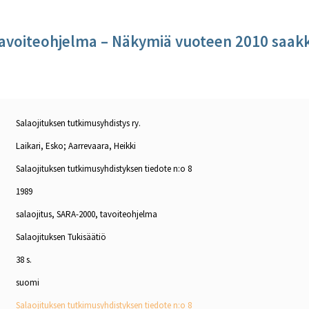
tavoiteohjelma – Näkymiä vuoteen 2010 saak
Salaojituksen tutkimusyhdistys ry.
Laikari, Esko; Aarrevaara, Heikki
Salaojituksen tutkimusyhdistyksen tiedote n:o 8
1989
salaojitus, SARA-2000, tavoiteohjelma
Salaojituksen Tukisäätiö
38 s.
suomi
Salaojituksen tutkimusyhdistyksen tiedote n:o 8