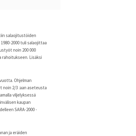
iin salaojitustöiden
980-2000 tuli salaojittaa
ustyöt noin 200 000
a rahoitukseen. Lisäksi
 vuotta. Ohjelman
yt noin 2/3 :aan aseteusta
malla viljelyksessä
invälisen kaupan
delleen SARA-2000 -
nan ja eräiden