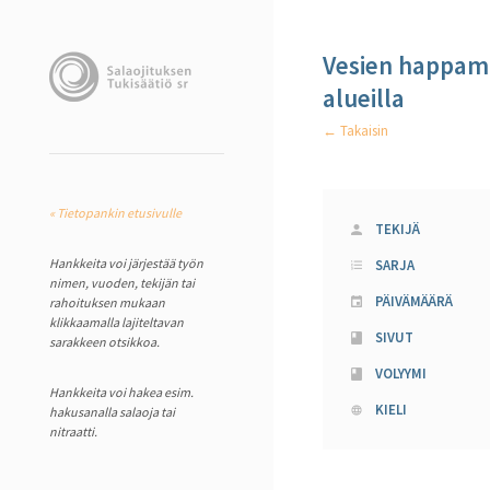
Vesien happamu
alueilla
← Takaisin
« Tietopankin etusivulle
TEKIJÄ
Hankkeita voi järjestää työn
SARJA
nimen, vuoden, tekijän tai
PÄIVÄMÄÄRÄ
rahoituksen mukaan
klikkaamalla lajiteltavan
SIVUT
sarakkeen otsikkoa.
VOLYYMI
Hankkeita voi hakea esim.
KIELI
hakusanalla salaoja tai
nitraatti.