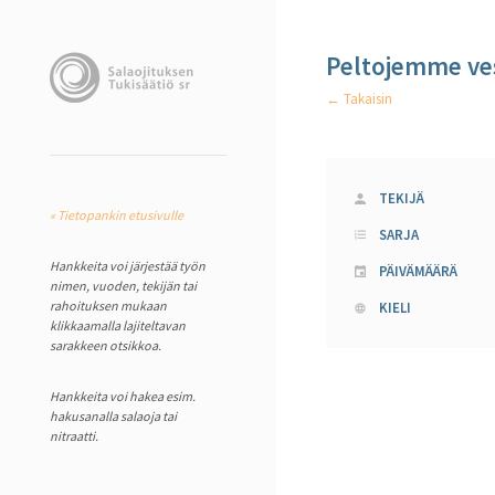
Peltojemme ves
← Takaisin
TEKIJÄ
« Tietopankin etusivulle
SARJA
Hankkeita voi järjestää työn
PÄIVÄMÄÄRÄ
nimen, vuoden, tekijän tai
rahoituksen mukaan
KIELI
klikkaamalla lajiteltavan
sarakkeen otsikkoa.
Hankkeita voi hakea esim.
hakusanalla salaoja tai
nitraatti.