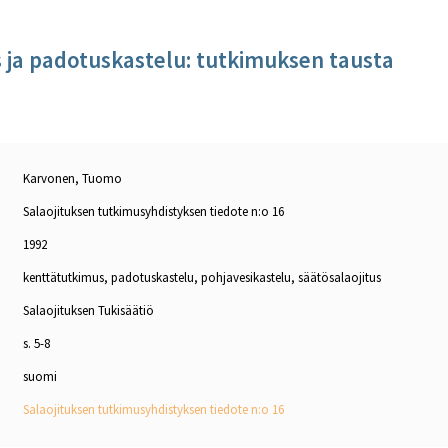
s ja padotuskastelu: tutkimuksen tausta
Karvonen, Tuomo
Salaojituksen tutkimusyhdistyksen tiedote n:o 16
1992
kenttätutkimus, padotuskastelu, pohjavesikastelu, säätösalaojitus
Salaojituksen Tukisäätiö
s. 5-8
suomi
Salaojituksen tutkimusyhdistyksen tiedote n:o 16