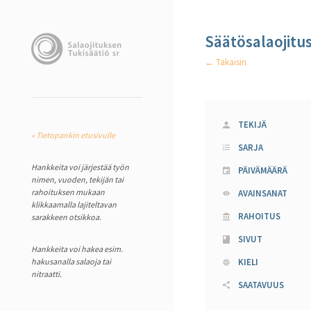
Säätösalaojitu
← Takaisin
TEKIJÄ
« Tietopankin etusivulle
SARJA
Hankkeita voi järjestää työn
PÄIVÄMÄÄRÄ
nimen, vuoden, tekijän tai
rahoituksen mukaan
AVAINSANAT
klikkaamalla lajiteltavan
RAHOITUS
sarakkeen otsikkoa.
SIVUT
Hankkeita voi hakea esim.
hakusanalla salaoja tai
KIELI
nitraatti.
SAATAVUUS