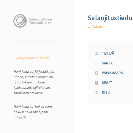
Salaojitustiedu
← Takaisin
TEKIJÄ
« Tietopankin etusivulle
SARJA
Hankkeita voi järjestää työn
PÄIVÄMÄÄRÄ
nimen, vuoden, tekijän tai
rahoituksen mukaan
SIVUT
klikkaamalla lajiteltavan
KIELI
sarakkeen otsikkoa.
Hankkeita voi hakea esim.
hakusanalla salaoja tai
nitraatti.