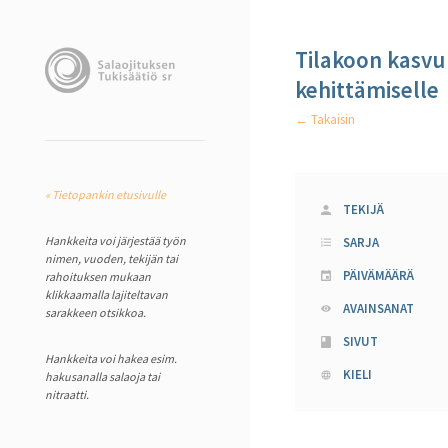
Tilakoon kasvu 
kehittämiselle
← Takaisin
« Tietopankin etusivulle
TEKIJÄ
Hankkeita voi järjestää työn
SARJA
nimen, vuoden, tekijän tai
PÄIVÄMÄÄRÄ
rahoituksen mukaan
klikkaamalla lajiteltavan
AVAINSANAT
sarakkeen otsikkoa.
SIVUT
Hankkeita voi hakea esim.
KIELI
hakusanalla salaoja tai
nitraatti.