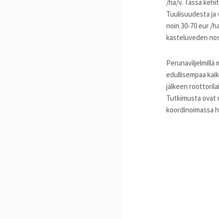
/ha/v. Tässä kehi
Tuulisuudesta ja
noin 30-70 eur /ha
kasteluveden nos
Perunaviljelmill
edullisempaa kaik
jälkeen roottoril
Tutkimusta ovat 
koordinoimassa h