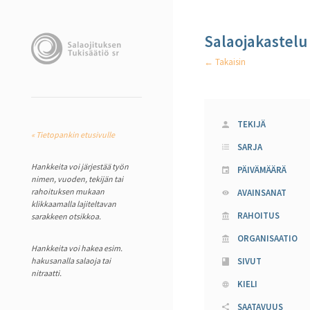
Salaojakastelu
← Takaisin
TEKIJÄ
« Tietopankin etusivulle
SARJA
Hankkeita voi järjestää työn
PÄIVÄMÄÄRÄ
nimen, vuoden, tekijän tai
rahoituksen mukaan
AVAINSANAT
klikkaamalla lajiteltavan
RAHOITUS
sarakkeen otsikkoa.
ORGANISAATIO
Hankkeita voi hakea esim.
hakusanalla salaoja tai
SIVUT
nitraatti.
KIELI
SAATAVUUS