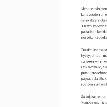
Menetelmän mene
kaltevuuden on ol
salaojakastelulle
3-8 m:n syvyydess
paikallisen keskia
nostokorkeudella
Tutkimuksessa yri
hyötysuhteen mui
suhteen kuten od
raskaammalle, eik
pumppaustehoon.
paljoa, että alha
roottorin virtaus
Salaojakasteluun
Pumppaamon ja sä