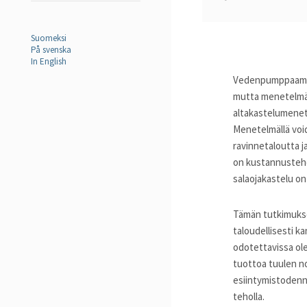
Suomeksi
På svenska
In English
Vedenpumppaamisen
mutta menetelmä o
altakastelumenete
Menetelmällä voi
ravinnetaloutta j
on kustannustehoka
salaojakastelu o
Tämän tutkimuksen
taloudellisesti k
odotettavissa ole
tuottoa tuulen n
esiintymistodennä
teholla.