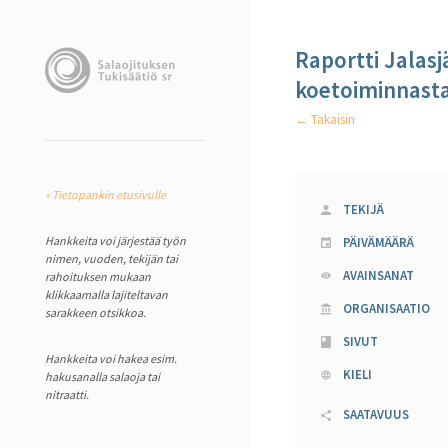
Raportti Jalasj
koetoiminnast
← Takaisin
« Tietopankin etusivulle
TEKIJÄ
Hankkeita voi järjestää työn
PÄIVÄMÄÄRÄ
nimen, vuoden, tekijän tai
AVAINSANAT
rahoituksen mukaan
klikkaamalla lajiteltavan
ORGANISAATIO
sarakkeen otsikkoa.
SIVUT
Hankkeita voi hakea esim.
KIELI
hakusanalla salaoja tai
nitraatti.
SAATAVUUS