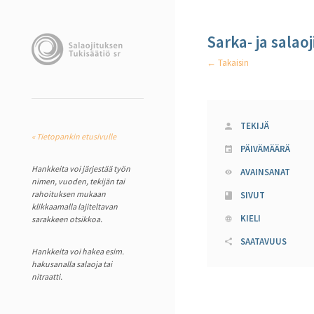
Sarka- ja salao
← Takaisin
TEKIJÄ
« Tietopankin etusivulle
PÄIVÄMÄÄRÄ
Hankkeita voi järjestää työn
AVAINSANAT
nimen, vuoden, tekijän tai
rahoituksen mukaan
SIVUT
klikkaamalla lajiteltavan
KIELI
sarakkeen otsikkoa.
SAATAVUUS
Hankkeita voi hakea esim.
hakusanalla salaoja tai
nitraatti.