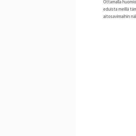
Ottamalla huomioo
eduista meillä tä
aitosavimaihin n