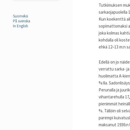
Tutkimuksen mukaa
sarkaojapuolella 
Suomeksi
Kun koekenttä aik
På svenska
sopimattomaksi ai
In English
joka kolmas kahtia
kohdalla oli kost
ehkä 12–13 m:n sa
Edellä on jo näid
verrattu sarka- ja
huolimatta A-kierr
%:lla. Sadonlisäy
Perunalla ja juurik
vihantarehulla 17,
pienimmät heinäll
%. Tällöin oli se
parempi kuivatus
maksanut 1936:n k