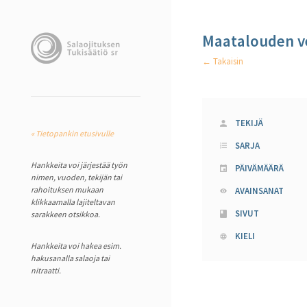
Maatalouden ve
← Takaisin
TEKIJÄ
« Tietopankin etusivulle
SARJA
Hankkeita voi järjestää työn
PÄIVÄMÄÄRÄ
nimen, vuoden, tekijän tai
rahoituksen mukaan
AVAINSANAT
klikkaamalla lajiteltavan
SIVUT
sarakkeen otsikkoa.
KIELI
Hankkeita voi hakea esim.
hakusanalla salaoja tai
nitraatti.