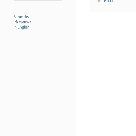
KIELI
Suomeksi
På svenska
In English