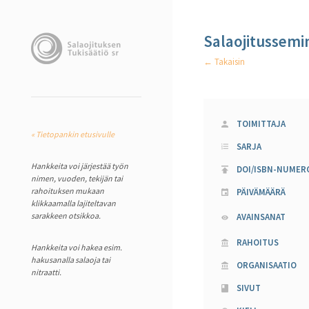
Salaojitussemi
← Takaisin
TOIMITTAJA
« Tietopankin etusivulle
SARJA
Hankkeita voi järjestää työn
DOI/ISBN-NUMER
nimen, vuoden, tekijän tai
rahoituksen mukaan
PÄIVÄMÄÄRÄ
klikkaamalla lajiteltavan
sarakkeen otsikkoa.
AVAINSANAT
RAHOITUS
Hankkeita voi hakea esim.
hakusanalla salaoja tai
ORGANISAATIO
nitraatti.
SIVUT